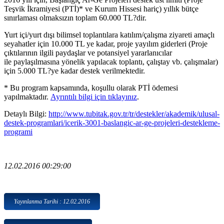
Teşvik İkramiyesi (PTİ)* ve Kurum Hissesi hariç) yıllık bütçe
sınırlaması olmaksızın toplam 60.000 TL?dir.
Yurt içi/yurt dışı bilimsel toplantılara katılım/çalışma ziyareti amaçlı
seyahatler için 10.000 TL ye kadar, proje yayılım giderleri (Proje
çıktılarının ilgili paydaşlar ve potansiyel yararlanıcılar
ile paylaşılmasına yönelik yapılacak toplantı, çalıştay vb. çalışmalar)
için 5.000 TL?ye kadar destek verilmektedir.
* Bu program kapsamında, koşullu olarak PTİ ödemesi
yapılmaktadır.
Ayrıntılı bilgi için tıklayınız
.
Detaylı Bilgi:
http://www.tubitak.gov.tr/tr/destekler/akademik/ulusal-
destek-programlari/icerik-3001-baslangic-ar-ge-projeleri-destekleme-
programi
12.02.2016 00:29:00
Yayınlanma Tarihi : 12.02.2016