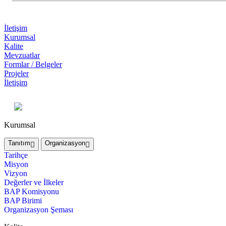
İletişim
Kurumsal
Kalite
Mevzuatlar
Formlar / Belgeler
Projeler
İletişim
Kurumsal
Tanıtım
Organizasyon
Tarihçe
Misyon
Vizyon
Değerler ve İlkeler
BAP Komisyonu
BAP Birimi
Organizasyon Şeması