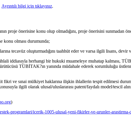
.
Ayrıntılı bilgi için tıklayınız
.
larının proje önerisine konu olup olmadığını, proje önerisini sunmadan ö
isine konu olması durumunda;
na tecavüz oluşturmadığını taahhüt eder ve varsa ilgili lisans, devir v
li iddiasıyla herhangi bir hukuki muameleye muhatap kalması, TÜBİT
e yürütücüsü TÜBİTAK?ın yanında müdahale ederek sorumluluğu üstl
t fikri ve sınai mülkiyet haklarına ilişkin ihlallerin tespit edilmesi d
nusuyla ilgili olarak ulusal/uluslararası patent/faydalı model/tescil alın
po.org
)
estek-programlari/icerik-1005-ulusal-yeni-fikirler-ve-urunler-arastirma