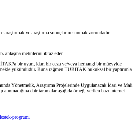
nce araştırmak ve araştırma sonuçlarını sunmak zorundadır.
b. anlaşma metinlerini ibraz eder.
AK?a bir uyarı, idari bir ceza ve/veya herhangi bir müeyyide
enmekle yükümlüdür. Buna rağmen TÜBİTAK hukuksal bir yaptırımla
urumunda Yönetmelik, Araştırma Projelerinde Uygulanacak İdari ve Mali
ıp alınmadığına dair taramalar aşağıda örneği verilen bazı internet
-destek-programi