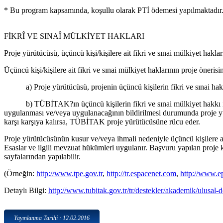
* Bu program kapsamında, koşullu olarak PTİ ödemesi yapılmaktadır
FİKRÎ VE SINAÎ MÜLKİYET HAKLARI
Proje yürütücüsü, üçüncü kişi/kişilere ait fikri ve sınai mülkiyet hak
Üçüncü kişi/kişilere ait fikri ve sınai mülkiyet haklarının proje öner
a) Proje yürütücüsü, projenin üçüncü kişilerin fikri ve sınai hakları
b) TÜBİTAK?ın üçüncü kişilerin fikri ve sınai mülkiyet hakkı ihla
uygulanması ve/veya uygulanacağının bildirilmesi durumunda proj
karşı karşıya kalırsa, TÜBİTAK proje yürütücüsüne rücu eder.
Proje yürütücüsünün kusur ve/veya ihmali nedeniyle üçüncü kişilere ai
Esaslar ve ilgili mevzuat hükümleri uygulanır. Başvuru yapılan proje ko
sayfalarından yapılabilir.
(Örneğin:
http://www.tpe.gov.tr
,
http://tr.espacenet.com
,
http://www.e
Detaylı Bilgi:
http://www.tubitak.gov.tr/tr/destekler/akademik/ulusal-d
Yayınlanma Tarihi : 12.02.2016