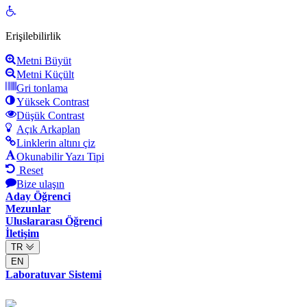
Open
toolbar
Erişilebilirlik
Metni Büyüt
Metni Küçült
Gri tonlama
Yüksek Contrast
Düşük Contrast
Açık Arkaplan
Linklerin altını çiz
Okunabilir Yazı Tipi
Reset
Bize ulaşın
Aday Öğrenci
Mezunlar
Uluslararası Öğrenci
İletişim
TR
EN
Laboratuvar Sistemi