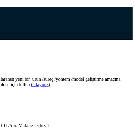
slararası yeni bir ürün /süreç /yöntem /model geliştirme amacına
blosu için lütfen
tıklayınız
)
000 TL?dir. Makine-teçhizat