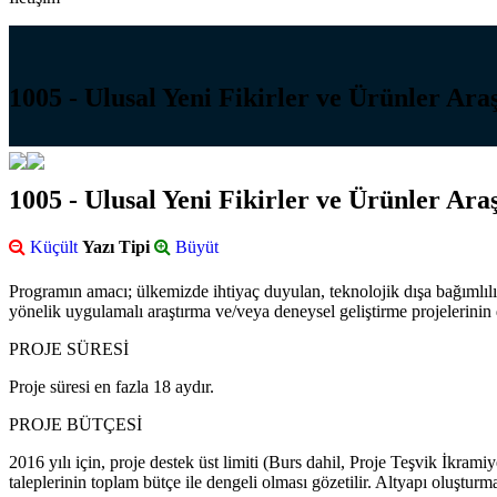
1005 - Ulusal Yeni Fikirler ve Ürünler Ar
1005 - Ulusal Yeni Fikirler ve Ürünler Ar
Küçült
Yazı Tipi
Büyüt
Programın amacı; ülkemizde ihtiyaç duyulan, teknolojik dışa bağımlılı
yönelik uygulamalı araştırma ve/veya deneysel geliştirme projelerinin 
PROJE SÜRESİ
Proje süresi en fazla 18 aydır.
PROJE BÜTÇESİ
2016 yılı için, proje destek üst limiti (Burs dahil, Proje Teşvik İkram
taleplerinin toplam bütçe ile dengeli olması gözetilir. Altyapı oluştur