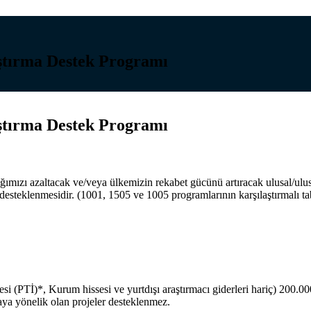
aştırma Destek Programı
aştırma Destek Programı
ğımızı azaltacak ve/veya ülkemizin rekabet gücünü artıracak ulusal/ulu
desteklenmesidir. (1001, 1505 ve 1005 programlarının karşılaştırmalı ta
iyesi (PTİ)*, Kurum hissesi ve yurtdışı araştırmacı giderleri hariç) 200.
maya yönelik olan projeler desteklenmez.