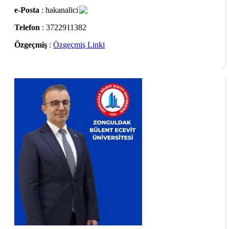
e-Posta
: hakanalici
Telefon
: 3722911382
Özgeçmiş
:
Özgeçmiş Linki