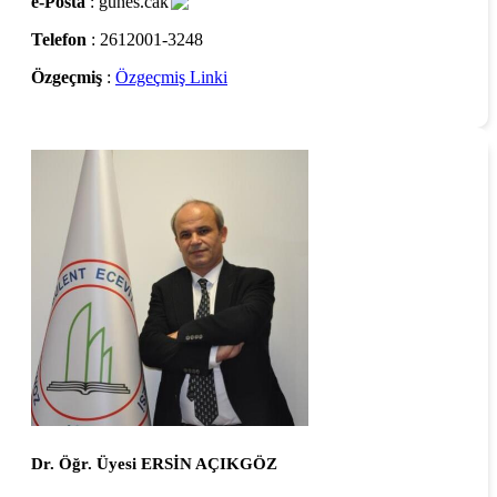
e-Posta
: gunes.cak
Telefon
: 2612001-3248
Özgeçmiş
:
Özgeçmiş Linki
Dr. Öğr. Üyesi ERSİN AÇIKGÖZ